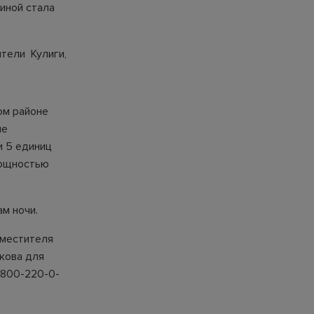
иной стала
тели Кулиги,
ом районе
ие
и 5 единиц
мощностью
м ночи.
аместителя
кова для
-800-220-0-