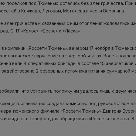
ех поселков под Тюменью остались без электричества. Прич
осетей в Княжево, Луговом, Метелева и части Воронина.
е электричества и связанным с ним отопления жаловались жи
ов, СНТ «Колос», «Весна» и «Ласка».
 в компании «Россети Тюмень», вечером 17 ноября в Тюменск
хнологическое нарушение на энергообъектах. Восстановлен
ения вели 4 оперативных бригады в составе 15 энергетиков 
о задействовано 2 резервных источника питания суммарной 
обавили, что устранить поломку им удалось лишь к двум часа
ающая организация создала комиссию под руководством з
енера тюменского филиала «Россети Тюмень» Дмитрия Бурен
я инцидента. Телефон для обращения в «Россети Тюмень»: 8