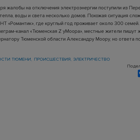
бря жалобы на отключения электроэнергии поступили из Пере
тепла, воды и света несколько домов. Похожая ситуация сло
НТ «Романтик», где круглый год проживает около 300 семей.
еграм-канал «
Тюменская Z уМоора
», местные жители пишут 
ернатору Тюменской области Александру Моору, но ответа п
ОСТИ ТЮМЕНИ
ПРОИСШЕСТВИЯ
ЭЛЕКТРИЧЕСТВО
Подел