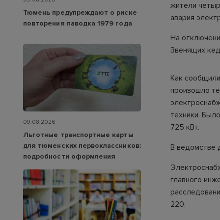
жители четыр
Тюмень предупреждают о риске
авария электр
повторения паводка 1979 года
На отключени
Звенящих кедр
Как сообщили
произошло те
электроснабж
техники. Был
09.08.2026
725 кВт.
Льготные транспортные карты
для тюменских первоклассников:
В ведомстве д
подробности оформления
Электроснабж
главного инж
расследовани
220.