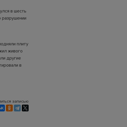
улся в шесть
 о разрушении
подняли плиту
ужил живого
или другие
тировали в
иться записью