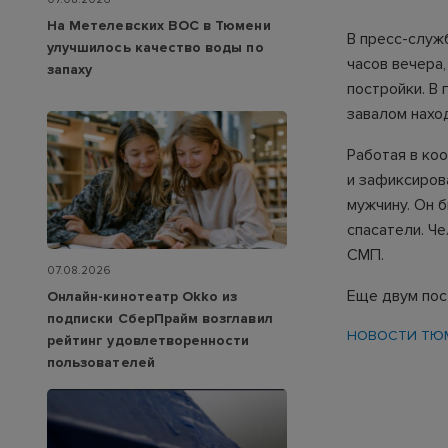
На Метелевских ВОС в Тюмени
В пресс-служ
улучшилось качество воды по
часов вечера,
запаху
постройки. В
завалом нахо
Работая в ко
и зафиксирова
мужчину. Он 
спасатели. Ч
СМП.
07.08.2026
Еще двум пос
Онлайн-кинотеатр Okko из
подписки СберПрайм возглавил
НОВОСТИ ТЮ
рейтинг удовлетворенности
пользователей