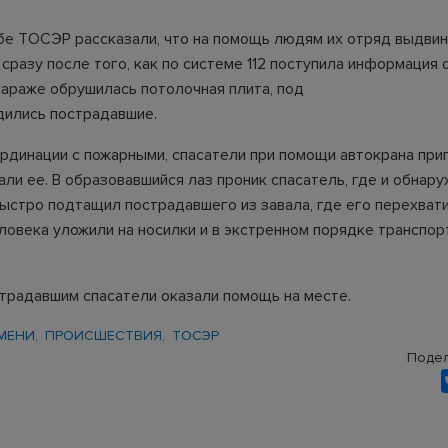
бе ТОСЭР рассказали, что на помощь людям их отряд выдвин
 сразу после того, как по системе 112 поступила информация
 гараже обрушилась потолочная плита, под
дились пострадавшие.
ординации с пожарными, спасатели при помощи автокрана при
ли ее. В образовавшийся лаз проник спасатель, где и обнар
быстро подтащил пострадавшего из завала, где его перехват
еловека уложили на носилки и в экстренном порядке транспор
традавшим спасатели оказали помощь на месте.
МЕНИ
ПРОИСШЕСТВИЯ
ТОСЭР
Подел