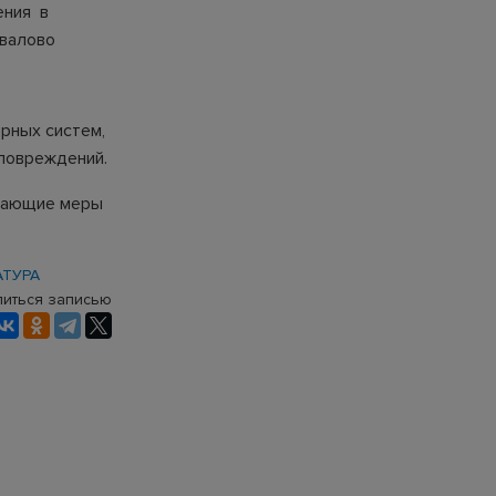
ения в
валово
рных систем,
 повреждений.
ывающие меры
АТУРА
иться записью