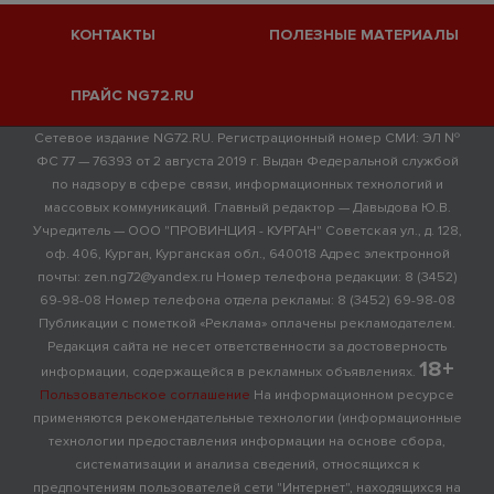
КОНТАКТЫ
ПОЛЕЗНЫЕ МАТЕРИАЛЫ
ПРАЙС NG72.RU
Сетевое издание NG72.RU. Регистрационный номер СМИ: ЭЛ №
ФС 77 — 76393 от 2 августа 2019 г. Выдан Федеральной службой
по надзору в сфере связи, информационных технологий и
массовых коммуникаций. Главный редактор — Давыдова Ю.В.
Учредитель — ООО "ПРОВИНЦИЯ - КУРГАН" Советская ул., д. 128,
оф. 406, Курган, Курганская обл., 640018 Адрес электронной
почты: zen.ng72@yandex.ru Номер телефона редакции: 8 (3452)
69-98-08 Номер телефона отдела рекламы: 8 (3452) 69-98-08
Публикации с пометкой «Реклама» оплачены рекламодателем.
Редакция сайта не несет ответственности за достоверность
18+
информации, содержащейся в рекламных объявлениях.
Пользовательское соглашение
На информационном ресурсе
применяются рекомендательные технологии (информационные
технологии предоставления информации на основе сбора,
систематизации и анализа сведений, относящихся к
предпочтениям пользователей сети "Интернет", находящихся на