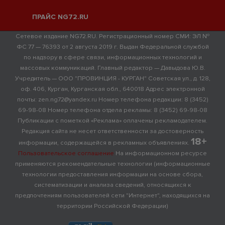
ПРАЙС NG72.RU
Сетевое издание NG72.RU. Регистрационный номер СМИ: ЭЛ №
ФС 77 — 76393 от 2 августа 2019 г. Выдан Федеральной службой
по надзору в сфере связи, информационных технологий и
массовых коммуникаций. Главный редактор — Давыдова Ю.В.
Учредитель — ООО "ПРОВИНЦИЯ - КУРГАН" Советская ул., д. 128,
оф. 406, Курган, Курганская обл., 640018 Адрес электронной
почты: zen.ng72@yandex.ru Номер телефона редакции: 8 (3452)
69-98-08 Номер телефона отдела рекламы: 8 (3452) 69-98-08
Публикации с пометкой «Реклама» оплачены рекламодателем.
Редакция сайта не несет ответственности за достоверность
18+
информации, содержащейся в рекламных объявлениях.
Пользовательское соглашение
На информационном ресурсе
применяются рекомендательные технологии (информационные
технологии предоставления информации на основе сбора,
систематизации и анализа сведений, относящихся к
предпочтениям пользователей сети "Интернет", находящихся на
территории Российской Федерации)