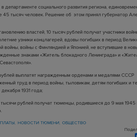
 в департаменте социального развития региона, единоврем
е 45 тысяч человек. Решение об этом принял губернатор Ал
тановлению властей, 10 тысяч рублей получат участники вой
летние узники концлагерей, вдовы погибших в период Велик
 войны, войны с Финляндией и Японией, не вступившие в нов
ажденные знаками «Житель блокадного Ленинграда» и «Жите
Севастополя».
рублей выплатят награжденным орденами и медалями СССР
женный труд в период войны, тыловикам, детям погибших и те
 декабря 1931 года;
2 тысячи рублей получат тюменцы, родившиеся до 9 мая 1945
.
ПЛАТЫ
НОВОСТИ ТЮМЕНИ
ОБЩЕСТВО
Подел