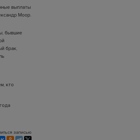
енные выплаты
ександр Моор.
ны, бывшие
ой
ый брак,
ль
м, кто
 года
иться записью