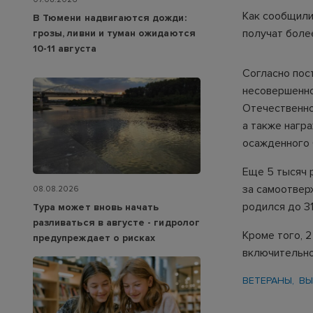
Как сообщили
В Тюмени надвигаются дожди:
получат боле
грозы, ливни и туман ожидаются
10-11 августа
Согласно пос
несовершенно
Отечественной
а также нагр
осажденного 
Еще 5 тысяч 
за самоотвер
08.08.2026
родился до 31
Тура может вновь начать
разливаться в августе - гидролог
Кроме того, 
предупреждает о рисках
включительно
ВЕТЕРАНЫ
ВЫ