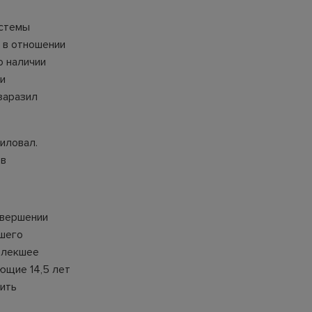
истемы
л в отношении
о наличии
ии
заразил
иловал.
ов
овершении
гшего
влекшее
ющие 14,5 лет
тить