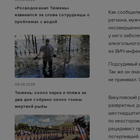
«Росводоканал Тюмень»
Как сообщили
извинился за слова сотрудницы о
региона, мужч
проблемах с водой
несовершенно
у него заболе
алкогольного
ее ВИЧ-инфек
Подсудимый ви
Так же он зна
не принимал. 
06.08.2026
Тюмень: около парка и пляжа за
Викуловский 
два дня собрано около тонны
развратных д
мертвой рыбы
шестнадцатил
по неосторож
рецидивист п
потерпевшей 