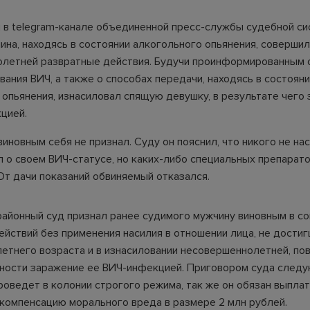
 в telegram-канале объединенной пресс-службы судебной с
ина, находясь в состоянии алкогольного опьянения, соверши
летней развратные действия. Будучи проинформированным 
вания ВИЧ, а также о способах передачи, находясь в состоян
 опьянения, изнасиловал спящую девушку, в результате чего 
цией.
новным себя не признал. Суду он пояснил, что никого не нас
л о своем ВИЧ-статусе, но каких-либо специальных препарат
От дачи показаний обвиняемый отказался.
районный суд признал ранее судимого мужчину виновным в с
ействий без применения насилия в отношении лица, не дости
етнего возраста и в изнасиловании несовершеннолетней, по
ности заражение ее ВИЧ-инфекцией. Приговором суда следу
роведет в колонии строгого режима, так же он обязан выпла
компенсацию морального вреда в размере 2 млн рублей.