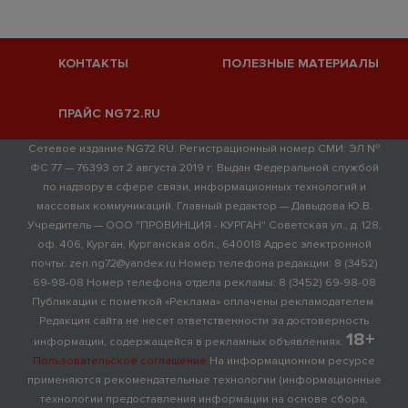
КОНТАКТЫ
ПОЛЕЗНЫЕ МАТЕРИАЛЫ
ПРАЙС NG72.RU
Сетевое издание NG72.RU. Регистрационный номер СМИ: ЭЛ №
ФС 77 — 76393 от 2 августа 2019 г. Выдан Федеральной службой
по надзору в сфере связи, информационных технологий и
массовых коммуникаций. Главный редактор — Давыдова Ю.В.
Учредитель — ООО "ПРОВИНЦИЯ - КУРГАН" Советская ул., д. 128,
оф. 406, Курган, Курганская обл., 640018 Адрес электронной
почты: zen.ng72@yandex.ru Номер телефона редакции: 8 (3452)
69-98-08 Номер телефона отдела рекламы: 8 (3452) 69-98-08
Публикации с пометкой «Реклама» оплачены рекламодателем.
Редакция сайта не несет ответственности за достоверность
18+
информации, содержащейся в рекламных объявлениях.
Пользовательское соглашение
На информационном ресурсе
применяются рекомендательные технологии (информационные
технологии предоставления информации на основе сбора,