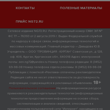
КОНТАКТЫ
ПОЛЕЗНЫЕ МАТЕРИАЛЫ
ПРАЙС NG72.RU
Сетевое издание NG72.RU. Регистрационный номер СМИ: ЭЛ №
ФС 77 — 76393 от 2 августа 2019 г. Выдан Федеральной службой
по надзору в сфере связи, информационных технологий и
массовых коммуникаций. Главный редактор — Давыдова Ю.В.
Учредитель — ООО "ПРОВИНЦИЯ - КУРГАН" Советская ул., д. 128,
оф. 406, Курган, Курганская обл., 640018 Адрес электронной
почты: zen.ng72@yandex.ru Номер телефона редакции: 8 (3452)
69-98-08 Номер телефона отдела рекламы: 8 (3452) 69-98-08
Публикации с пометкой «Реклама» оплачены рекламодателем.
Редакция сайта не несет ответственности за достоверность
18+
информации, содержащейся в рекламных объявлениях.
Пользовательское соглашение
На информационном ресурсе
применяются рекомендательные технологии (информационные
технологии предоставления информации на основе сбора,
систематизации и анализа сведений, относящихся к
предпочтениям пользователей сети "Интернет", находящихся на