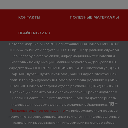
КОНТАКТЫ
ПОЛЕЗНЫЕ МАТЕРИАЛЫ
ПРАЙС NG72.RU
Сетевое издание NG72.RU. Регистрационный номер СМИ: ЭЛ №
ФС 77 — 76393 от 2 августа 2019 г. Выдан Федеральной службой
по надзору в сфере связи, информационных технологий и
массовых коммуникаций. Главный редактор — Давыдова Ю.В.
Учредитель — ООО "ПРОВИНЦИЯ - КУРГАН" Советская ул., д. 128,
оф. 406, Курган, Курганская обл., 640018 Адрес электронной
почты: zen.ng72@yandex.ru Номер телефона редакции: 8 (3452)
69-98-08 Номер телефона отдела рекламы: 8 (3452) 69-98-08
Публикации с пометкой «Реклама» оплачены рекламодателем.
Редакция сайта не несет ответственности за достоверность
18+
информации, содержащейся в рекламных объявлениях.
Пользовательское соглашение
На информационном ресурсе
применяются рекомендательные технологии (информационные
технологии предоставления информации на основе сбора,