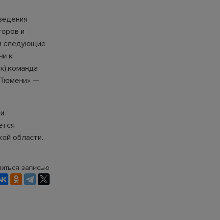
ведения
торов и
ли следующие
чи к
ск),команда
 Тюмени» —
и.
ется
ой области.
иться записью