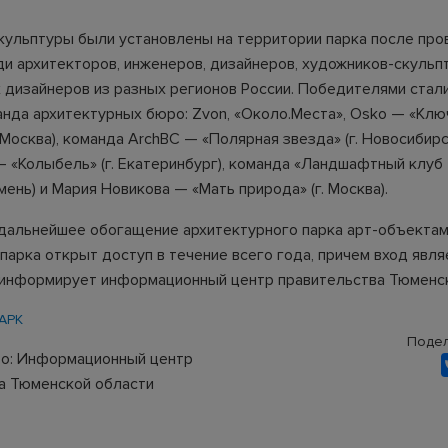
кульптуры были установлены на территории парка после про
ди архитекторов, инженеров, дизайнеров, художников-скульп
дизайнеров из разных регионов России. Победителями ста
анда архитектурных бюро: Zvon, «Около.Места», Osko — «Клю
 Москва), команда ArchBC — «Полярная звезда» (г. Новосибир
 «Колыбель» (г. Екатеринбург), команда «Ландшафтный клуб
юмень) и Мария Новикова — «Мать природа» (г. Москва).
дальнейшее обогащение архитектурного парка арт-объектам
парка открыт доступ в течение всего года, причем вход явля
информирует информационный центр правительства Тюменск
АРК
Подел
о: Информационный центр
а Тюменской области