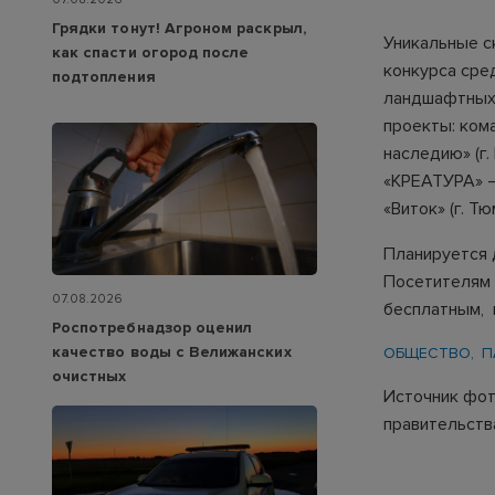
Грядки тонут! Агроном раскрыл,
Уникальные с
как спасти огород после
конкурса сре
подтопления
ландшафтных 
проекты: ком
наследию» (г.
«КРЕАТУРА» —
«Виток» (г. Т
Планируется 
Посетителям 
07.08.2026
бесплатным, 
Роспотребнадзор оценил
качество воды с Велижанских
ОБЩЕСТВО
П
очистных
Источник фот
правительств