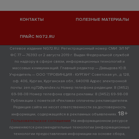
КОНТАКТЫ
ПОЛЕЗНЫЕ МАТЕРИАЛЫ
ПРАЙС NG72.RU
Сетевое издание NG72.RU. Регистрационный номер СМИ: ЭЛ №
ФС 77 — 76393 от 2 августа 2019 г. Выдан Федеральной службой
по надзору в сфере связи, информационных технологий и
массовых коммуникаций. Главный редактор — Давыдова Ю.В.
Учредитель — ООО "ПРОВИНЦИЯ - КУРГАН" Советская ул., д. 128,
оф. 406, Курган, Курганская обл., 640018 Адрес электронной
почты: zen.ng72@yandex.ru Номер телефона редакции: 8 (3452)
69-98-08 Номер телефона отдела рекламы: 8 (3452) 69-98-08
Публикации с пометкой «Реклама» оплачены рекламодателем.
Редакция сайта не несет ответственности за достоверность
18+
информации, содержащейся в рекламных объявлениях.
Пользовательское соглашение
На информационном ресурсе
применяются рекомендательные технологии (информационные
технологии предоставления информации на основе сбора,