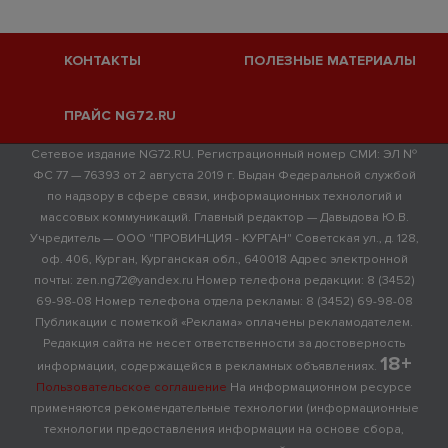
КОНТАКТЫ
ПОЛЕЗНЫЕ МАТЕРИАЛЫ
ПРАЙС NG72.RU
Сетевое издание NG72.RU. Регистрационный номер СМИ: ЭЛ №
ФС 77 — 76393 от 2 августа 2019 г. Выдан Федеральной службой
по надзору в сфере связи, информационных технологий и
массовых коммуникаций. Главный редактор — Давыдова Ю.В.
Учредитель — ООО "ПРОВИНЦИЯ - КУРГАН" Советская ул., д. 128,
оф. 406, Курган, Курганская обл., 640018 Адрес электронной
почты: zen.ng72@yandex.ru Номер телефона редакции: 8 (3452)
69-98-08 Номер телефона отдела рекламы: 8 (3452) 69-98-08
Публикации с пометкой «Реклама» оплачены рекламодателем.
Редакция сайта не несет ответственности за достоверность
18+
информации, содержащейся в рекламных объявлениях.
Пользовательское соглашение
На информационном ресурсе
применяются рекомендательные технологии (информационные
технологии предоставления информации на основе сбора,