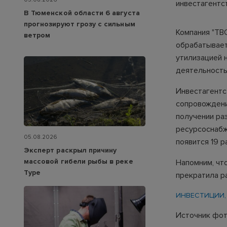
инвестагентст
В Тюменской области 6 августа
прогнозируют грозу с сильным
Компания "ТВ
ветром
обрабатывает
утилизацией 
деятельность
Инвестагентс
сопровождени
получении ра
ресурсоснабж
05.08.2026
появится 19 
Эксперт раскрыл причину
массовой гибели рыбы в реке
Напомним, чт
Туре
прекратила р
ИНВЕСТИЦИИ
Источник фото