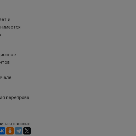
ает и
анимается
ю
ционное
нтов,
ичале
ная переправа
иться записью