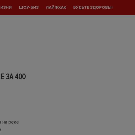
ЖИЗНИ
ШОУ-БИЗ
ЛАЙФХАК
БУДЬТЕ ЗДОРОВЫ!
 ЗА 400
 на реке
м