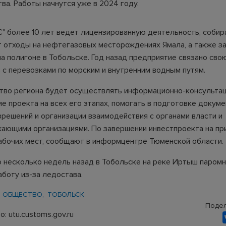
ва. Работы начнутся уже в 2024 году.
С" более 10 лет ведет лицензированную деятельность, собир
 отходы на нефтегазовых месторождениях Ямала, а также з
на полигоне в Тобольске. Год назад предприятие связано сво
 с перевозками по морским и внутренним водным путям.
тво региона будет осуществлять информационно-консульта
е проекта на всех его этапах, помогать в подготовке докуме
зрешений и организации взаимодействия с органами власти и
ающими организациями. По завершении инвестпроекта на пр
рабочих мест, сообщают в информцентре Тюменской области.
о несколько недель назад в Тобольске на реке Иртыш паром
аботу из-за ледостава.
ОБЩЕСТВО
ТОБОЛЬСК
Подел
: utu.customs.gov.ru