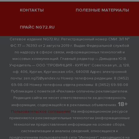
КОНТАКТЫ
ПОЛЕЗНЫЕ МАТЕРИАЛЫ
ПРАЙС NG72.RU
Сетевое издание NG72.RU. Регистрационный номер СМИ: ЭЛ №
ФС 77 — 76393 от 2 августа 2019 г. Выдан Федеральной службой
по надзору в сфере связи, информационных технологий и
массовых коммуникаций. Главный редактор — Давыдова Ю.В.
Учредитель — ООО "ПРОВИНЦИЯ - КУРГАН" Советская ул., д. 128,
оф. 406, Курган, Курганская обл., 640018 Адрес электронной
почты: zen.ng72@yandex.ru Номер телефона редакции: 8 (3452)
69-98-08 Номер телефона отдела рекламы: 8 (3452) 69-98-08
Публикации с пометкой «Реклама» оплачены рекламодателем.
Редакция сайта не несет ответственности за достоверность
18+
информации, содержащейся в рекламных объявлениях.
Пользовательское соглашение
На информационном ресурсе
применяются рекомендательные технологии (информационные
технологии предоставления информации на основе сбора,
систематизации и анализа сведений, относящихся к
предпочтениям пользователей сети "Интернет", находящихся на