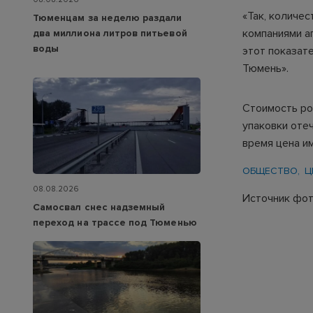
«Так, количе
Тюменцам за неделю раздали
компаниями ап
два миллиона литров питьевой
воды
этот показат
Тюмень».
Стоимость ро
упаковки отеч
время цена и
ОБЩЕСТВО
Ц
08.08.2026
Источник фото
Самосвал снес надземный
переход на трассе под Тюменью