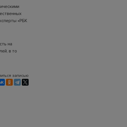
тическими
чественных
эксперты «РБК
сть на
ей, в то
иться записью