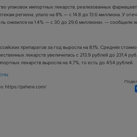
ство упаковок импортных лекарств, реализованных фармацев
текам региона, упало на 8% — с 14,8 до 13,6 миллиона. У оте
ель снизился на 1,4% — с 30 до 29,6 миллиона», — сообщили 
ссийских препаратов за год выросла на 8,1%. Средняя стоимо
ественных лекарств увеличилась с 213,9 рублей до 231,4 рубл
мпортных лекарств выросла на 4,7%, то есть до 454 рублей.
ЕНЫ
Подел
: https://pxhere.com/