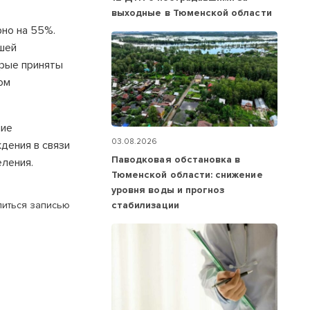
выходные в Тюменской области
но на 55%.
ашей
орые приняты
ом
ние
03.08.2026
дения в связи
Паводковая обстановка в
ления.
Тюменской области: снижение
уровня воды и прогноз
стабилизации
иться записью