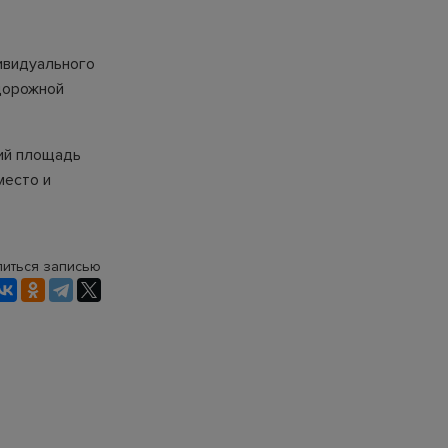
ивидуального
дорожной
щий площадь
место и
иться записью