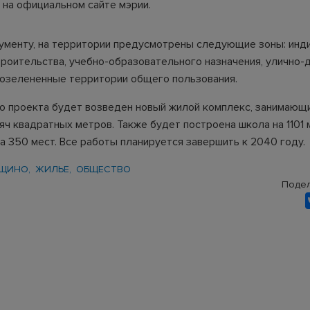
 на официальном сайте мэрии.
ументу, на территории предусмотрены следующие зоны: инд
роительства, учебно-образовательного назначения, улично-
е озелененные территории общего пользования.
го проекта будет возведен новый жилой комплекс, занимаю
яч квадратных метров. Также будет построена школа на 1101 
а 350 мест. Все работы планируется завершить к 2040 году.
ОЩИНО
ЖИЛЬЕ
ОБЩЕСТВО
Подел