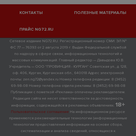
КОНТАКТЫ
ПОЛЕЗНЫЕ МАТЕРИАЛЫ
ПРАЙС NG72.RU
Сетевое издание NG72.RU. Регистрационный номер СМИ: ЭЛ №
ФС 77 — 76393 от 2 августа 2019 г. Выдан Федеральной службой
по надзору в сфере связи, информационных технологий и
массовых коммуникаций. Главный редактор — Давыдова Ю.В.
Учредитель — ООО "ПРОВИНЦИЯ - КУРГАН" Советская ул., д. 128,
оф. 406, Курган, Курганская обл., 640018 Адрес электронной
почты: zen.ng72@yandex.ru Номер телефона редакции: 8 (3452)
69-98-08 Номер телефона отдела рекламы: 8 (3452) 69-98-08
Публикации с пометкой «Реклама» оплачены рекламодателем.
Редакция сайта не несет ответственности за достоверность
18+
информации, содержащейся в рекламных объявлениях.
Пользовательское соглашение
На информационном ресурсе
применяются рекомендательные технологии (информационные
технологии предоставления информации на основе сбора,
систематизации и анализа сведений, относящихся к