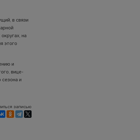
щий, в связи
жарной
округах, на
я этого
ению и
ого, вице-
 сезона и
иться записью