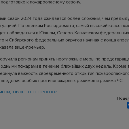
 подготовке к пожароопасному сезону.
ый сезон 2024 года ожидается более сложным, чем предыду
итуацией. По оценкам Росгидромета, самый высокий класс по
дет наблюдаться в Южном, Северо-Кавказском федеральных 
го и Сибирского федеральных округов начиная с конца апрел
сказала вице-премьер.
оручила регионам принять неотложные меры по предотвращ
родными пожарами в течение ближайших двух недель. Кроме т
еркнула важность своевременного открытия пожароопасного
 введения особых противопожарных режимов и режима ЧС.
МЕНИ
ОБЩЕСТВО
ПРОГНОЗ
Подел