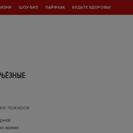
ЖИЗНИ
ШОУ-БИЗ
ЛАЙФХАК
БУДЬТЕ ЗДОРОВЫ!
РЬЁЗНЫЕ
ике пожаров
арной
во время