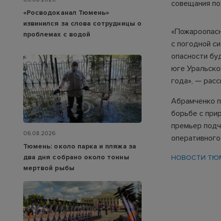
совещания по
«Росводоканал Тюмень»
извинился за слова сотрудницы о
«Пожароопасн
проблемах с водой
с погодной с
опасности бу
юге Уральско
года», — рас
Абрамченко п
борьбе с при
премьер подч
06.08.2026
оперативного
Тюмень: около парка и пляжа за
два дня собрано около тонны
НОВОСТИ ТЮ
мертвой рыбы