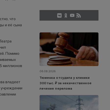
стно, что
ды и её сына
Театра
ючил
ей. Помимо
чиваемых
15 миллионов
06.08.2026
Тюменка отсудила у клиники
ва владеет
300 тыс. ₽ за некачественное
в учреждении
лечение перелома
правлении