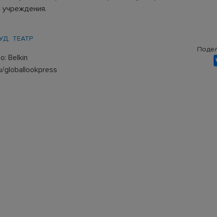
 учреждения.
УД
ТЕАТР
Подел
: Belkin
u/globallookpress