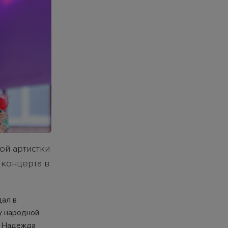
ой артистки
 концерта в
дал в
у народной
и Надежда