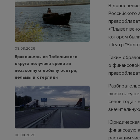
В дополнение
Российского 
правообладат
«Плывёт веноч
котором были
«Театр “Золо
08.08.2026
Браконьеры из Тобольского
Таким образом
округа получили сроки за
о финансовой
незаконную добычу осетра,
правообладат
нельмы и стерляди
Разбирательс
оказать суще
сезон года -
значительную
Юридическая 
финансовую а
08.08.2026
растущим чис