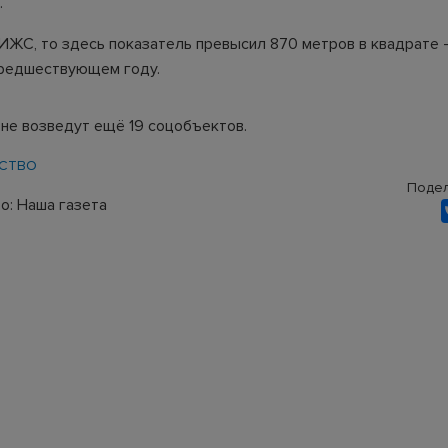
.
 ИЖС, то здесь показатель превысил 870 метров в квадрате -
предшествующем году.
оне возведут ещё 19 соцобъектов.
СТВО
Подел
о: Наша газета