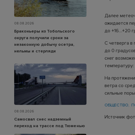
Далее метеоч
ожидается пе
08.08.2026
до +16…+20 гр
Браконьеры из Тобольского
округа получили сроки за
С четверга в
незаконную добычу осетра,
до 0 градусо
нельмы и стерляди
снег возможе
температуру:
На протяжени
ветра со сре
сильные порыв
ОБЩЕСТВО
П
08.08.2026
Источник фот
Самосвал снес надземный
переход на трассе под Тюменью