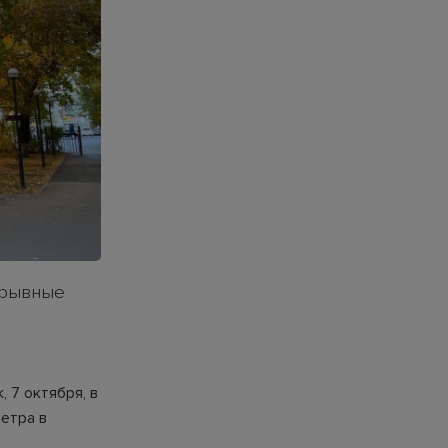
ерывные
 7 октября, в
етра в