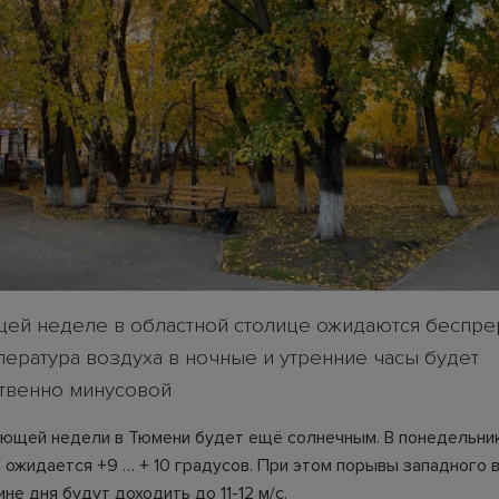
ей неделе в областной столице ожидаются беспр
пература воздуха в ночные и утренние часы будет
твенно минусовой
ющей недели в Тюмени будет ещё солнечным. В понедельник,
 ожидается +9 … + 10 градусов. При этом порывы западного в
не дня будут доходить до 11-12 м/с.