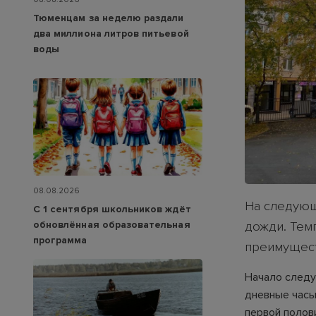
Тюменцам за неделю раздали
два миллиона литров питьевой
воды
08.08.2026
На следующ
С 1 сентября школьников ждёт
обновлённая образовательная
дожди. Тем
программа
преимущес
Начало следу
дневные часы
первой полови