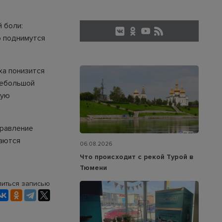
 боли:
о поднимутся
ха понизится
небольшой
вую
правление
даются
06.08.2026
Что происходит с рекой Турой в
Тюмени
иться записью