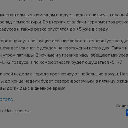
увствительным тюменцам следует подготовиться к головной
репад температуры. Во вторник столбики термометров резк
адусов и также резко опустятся до +5 уже в среду.
 город придут настоящие осенние холода: температура возду
в, ожидается снег с дождем на протяжении всего дня. Также 
н утром пятницы. В ночные и утренние часы обещают минусо
 -1…-2 градуса, а по комфортности будет ощущаться -5…-7.
и всей недели в городе прогнозируют небольшие дожди. На
ды до конца недели будет северо-восточным, в пятницу ожи
ы до 11-12 м/с в дневное время.
ОГОДА
Подел
о: Наша газета