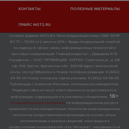
КОНТАКТЫ
ПОЛЕЗНЫЕ МАТЕРИАЛЫ
ПРАЙС NG72.RU
Сетевое издание NG72.RU. Регистрационный номер СМИ: ЭЛ №
ФС 77 — 76393 от 2 августа 2019 г. Выдан Федеральной службой
по надзору в сфере связи, информационных технологий и
массовых коммуникаций. Главный редактор — Давыдова Ю.В.
Учредитель — ООО "ПРОВИНЦИЯ - КУРГАН" Советская ул., д. 128,
оф. 406, Курган, Курганская обл., 640018 Адрес электронной
почты: zen.ng72@yandex.ru Номер телефона редакции: 8 (3452)
69-98-08 Номер телефона отдела рекламы: 8 (3452) 69-98-08
Публикации с пометкой «Реклама» оплачены рекламодателем.
Редакция сайта не несет ответственности за достоверность
18+
информации, содержащейся в рекламных объявлениях.
Пользовательское соглашение
На информационном ресурсе
применяются рекомендательные технологии (информационные
технологии предоставления информации на основе сбора,
систематизации и анализа сведений, относящихся к
предпочтениям пользователей сети "Интернет", находящихся на