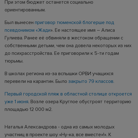
При этом бюджет останется социально
ориентированным.
Был вынесен
приговор тюменской блогерше под
псевдонимом «Жади
». Ее настоящее имя – Алиса
Гулиева. Ранее её обвиняли в жестоком обращении с
собственными детьми, чем она довела некоторых из них
до психрасстройства. Ее приговорили к 5-ти годам
тюрьмы.
В школах региона из-за вспышки ОРВИ учащихся
перевели на карантин. Было
закрыто 79 классов.
Первый городской пляж в областной столице откроется
уже 1 июня
. Возле озера Круглое обустроят территорию
площадью 12 000 м2.
Наталья Александрова - одна из самых молодых
участниц в проекте шоу «Ну-ка, все вместе»!». К