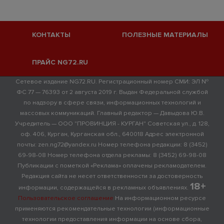
КОНТАКТЫ
ПОЛЕЗНЫЕ МАТЕРИАЛЫ
ПРАЙС NG72.RU
Сетевое издание NG72.RU. Регистрационный номер СМИ: ЭЛ №
ФС 77 — 76393 от 2 августа 2019 г. Выдан Федеральной службой
по надзору в сфере связи, информационных технологий и
массовых коммуникаций. Главный редактор — Давыдова Ю.В.
Учредитель — ООО "ПРОВИНЦИЯ - КУРГАН" Советская ул., д. 128,
оф. 406, Курган, Курганская обл., 640018 Адрес электронной
почты: zen.ng72@yandex.ru Номер телефона редакции: 8 (3452)
69-98-08 Номер телефона отдела рекламы: 8 (3452) 69-98-08
Публикации с пометкой «Реклама» оплачены рекламодателем.
Редакция сайта не несет ответственности за достоверность
18+
информации, содержащейся в рекламных объявлениях.
Пользовательское соглашение
На информационном ресурсе
применяются рекомендательные технологии (информационные
технологии предоставления информации на основе сбора,