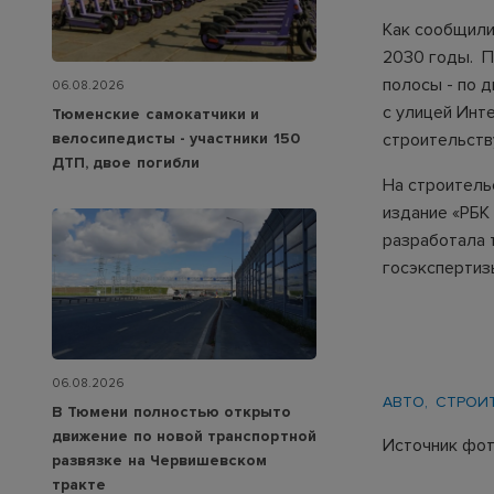
Как сообщили
2030 годы. П
полосы - по 
06.08.2026
с улицей Инт
Тюменские самокатчики и
велосипедисты - участники 150
строительств
ДТП, двое погибли
На строительс
издание «РБК 
разработала 
госэкспертиз
06.08.2026
АВТО
СТРОИ
В Тюмени полностью открыто
движение по новой транспортной
Источник фот
развязке на Червишевском
тракте