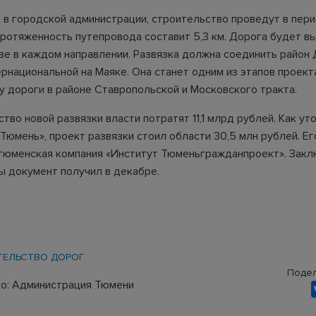
 в городской администрации, строительство проведут в пери
ротяженность путепровода составит 5,3 км. Дорога будет вы
две в каждом направлении. Развязка должна соединить райо
ернациональной на Маяке. Она станет одним из этапов проект
у дороги в районе Ставропольской и Московского тракта.
тво новой развязки власти потратят 11,1 млрд рублей. Как ут
Тюмень», проект развязки стоил области 30,5 млн рублей. Ег
тюменская компания «Институт Тюменьгражданпроект». Зак
ы документ получил в декабре.
ТЕЛЬСТВО ДОРОГ
Подел
о: Администрация Тюмени