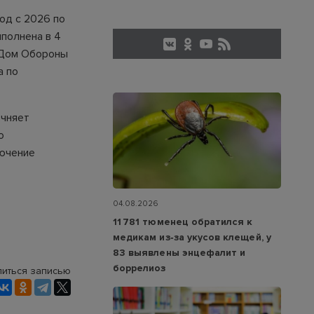
од с 2026 по
полнена в 4
н Дом Обороны
а по
очняет
о
лючение
04.08.2026
11 781 тюменец обратился к
медикам из‑за укусов клещей, у
83 выявлены энцефалит и
боррелиоз
иться записью