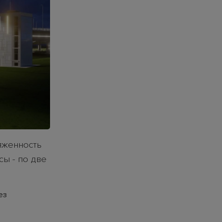
тяженность
сы - по две
ез