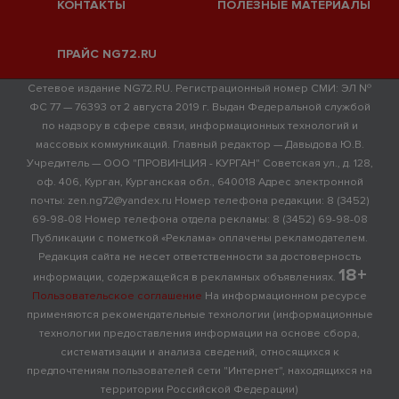
КОНТАКТЫ
ПОЛЕЗНЫЕ МАТЕРИАЛЫ
ПРАЙС NG72.RU
Сетевое издание NG72.RU. Регистрационный номер СМИ: ЭЛ №
ФС 77 — 76393 от 2 августа 2019 г. Выдан Федеральной службой
по надзору в сфере связи, информационных технологий и
массовых коммуникаций. Главный редактор — Давыдова Ю.В.
Учредитель — ООО "ПРОВИНЦИЯ - КУРГАН" Советская ул., д. 128,
оф. 406, Курган, Курганская обл., 640018 Адрес электронной
почты: zen.ng72@yandex.ru Номер телефона редакции: 8 (3452)
69-98-08 Номер телефона отдела рекламы: 8 (3452) 69-98-08
Публикации с пометкой «Реклама» оплачены рекламодателем.
Редакция сайта не несет ответственности за достоверность
18+
информации, содержащейся в рекламных объявлениях.
Пользовательское соглашение
На информационном ресурсе
применяются рекомендательные технологии (информационные
технологии предоставления информации на основе сбора,
систематизации и анализа сведений, относящихся к
предпочтениям пользователей сети "Интернет", находящихся на
территории Российской Федерации)