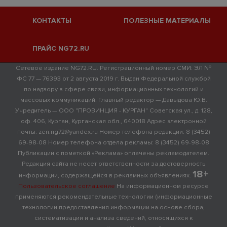
КОНТАКТЫ
ПОЛЕЗНЫЕ МАТЕРИАЛЫ
ПРАЙС NG72.RU
Сетевое издание NG72.RU. Регистрационный номер СМИ: ЭЛ №
ФС 77 — 76393 от 2 августа 2019 г. Выдан Федеральной службой
по надзору в сфере связи, информационных технологий и
массовых коммуникаций. Главный редактор — Давыдова Ю.В.
Учредитель — ООО "ПРОВИНЦИЯ - КУРГАН" Советская ул., д. 128,
оф. 406, Курган, Курганская обл., 640018 Адрес электронной
почты: zen.ng72@yandex.ru Номер телефона редакции: 8 (3452)
69-98-08 Номер телефона отдела рекламы: 8 (3452) 69-98-08
Публикации с пометкой «Реклама» оплачены рекламодателем.
Редакция сайта не несет ответственности за достоверность
18+
информации, содержащейся в рекламных объявлениях.
Пользовательское соглашение
На информационном ресурсе
применяются рекомендательные технологии (информационные
технологии предоставления информации на основе сбора,
систематизации и анализа сведений, относящихся к