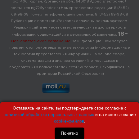
оф. 406, Курган, Курганская обл., 640018 Адрес электронной
почты: zen.ng72@yandex.ru Номер телефона редакции: 8 (3452)
69-98-08 Номер телефона отдела рекламы: 8 (3452) 69-98-08
Публикации с пометкой «Реклама» оплачены рекламодателем.
Редакция сайта не несет ответственности за достоверность
18+
информации, содержащейся в рекламных объявлениях.
Пользовательское соглашение
На информационном ресурсе
применяются рекомендательные технологии (информационные
технологии предоставления информации на основе сбора,
систематизации и анализа сведений, относящихся к
предпочтениям пользователей сети "Интернет", находящихся на
территории Российской Федерации)
Оставаясь на сайте, вы подтверждаете свое согласие с
политикой обработки персональных данных
и на использование
cookie-файлов
.
Понятно