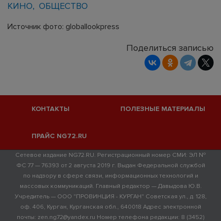
КИНО
ОБЩЕСТВО
Источник фото: globallookpress
Поделиться записью
КОНТАКТЫ
ПОЛЕЗНЫЕ МАТЕРИАЛЫ
ПРАЙС NG72.RU
Сетевое издание NG72.RU. Регистрационный номер СМИ: ЭЛ №
ФС 77 — 76393 от 2 августа 2019 г. Выдан Федеральной службой
по надзору в сфере связи, информационных технологий и
массовых коммуникаций. Главный редактор — Давыдова Ю.В.
Учредитель — ООО "ПРОВИНЦИЯ - КУРГАН" Советская ул., д. 128,
оф. 406, Курган, Курганская обл., 640018 Адрес электронной
почты: zen.ng72@yandex.ru Номер телефона редакции: 8 (3452)