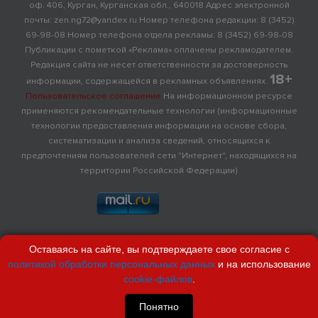
оф. 406, Курган, Курганская обл., 640018 Адрес электронной
почты: zen.ng72@yandex.ru Номер телефона редакции: 8 (3452)
69-98-08 Номер телефона отдела рекламы: 8 (3452) 69-98-08
Публикации с пометкой «Реклама» оплачены рекламодателем.
Редакция сайта не несет ответственности за достоверность
18+
информации, содержащейся в рекламных объявлениях.
Пользовательское соглашение
На информационном ресурсе
применяются рекомендательные технологии (информационные
технологии предоставления информации на основе сбора,
систематизации и анализа сведений, относящихся к
предпочтениям пользователей сети "Интернет", находящихся на
территории Российской Федерации)
Оставаясь на сайте, вы подтверждаете свое согласие с
политикой обработки персональных данных
и на использование
cookie-файлов
.
Понятно