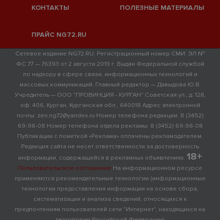
КОНТАКТЫ
ПОЛЕЗНЫЕ МАТЕРИАЛЫ
ПРАЙС NG72.RU
Сетевое издание NG72.RU. Регистрационный номер СМИ: ЭЛ №
ФС 77 — 76393 от 2 августа 2019 г. Выдан Федеральной службой
по надзору в сфере связи, информационных технологий и
массовых коммуникаций. Главный редактор — Давыдова Ю.В.
Учредитель — ООО "ПРОВИНЦИЯ - КУРГАН" Советская ул., д. 128,
оф. 406, Курган, Курганская обл., 640018 Адрес электронной
почты: zen.ng72@yandex.ru Номер телефона редакции: 8 (3452)
69-98-08 Номер телефона отдела рекламы: 8 (3452) 69-98-08
Публикации с пометкой «Реклама» оплачены рекламодателем.
Редакция сайта не несет ответственности за достоверность
18+
информации, содержащейся в рекламных объявлениях.
Пользовательское соглашение
На информационном ресурсе
применяются рекомендательные технологии (информационные
технологии предоставления информации на основе сбора,
систематизации и анализа сведений, относящихся к
предпочтениям пользователей сети "Интернет", находящихся на
территории Российской Федерации)