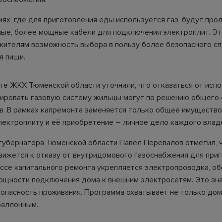
иях, где для приготовления еды используется газ, будут пр
ые, более мощные кабели для подключения электроплит. Эт
жителям возможность выбора в пользу более безопасного с
я пищи.
те ЖКХ Тюменской области уточнили, что отказаться от исп
тировать газовую систему жильцы могут по решению общего
в. В рамках капремонта заменяется только общее имущество
лектроплиту и её приобретение – личное дело каждого влад
губернатора Тюменской области Павел Перевалов отметил, 
вижется к отказу от внутридомового газоснабжения для при
ессе капитального ремонта укрепляется электропроводка, о
ощности подключения дома к внешним электросетям. Это зн
опасность проживания. Программа охватывает не только дом
 баллонным.