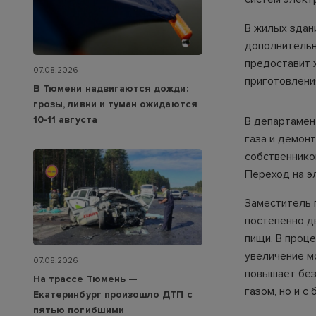
В жилых здан
дополнительн
предоставит 
07.08.2026
приготовлени
В Тюмени надвигаются дожди:
грозы, ливни и туман ожидаются
10-11 августа
В департамен
газа и демон
собственнико
Переход на э
Заместитель 
постепенно д
пищи. В проц
увеличение м
07.08.2026
повышает без
На трассе Тюмень —
газом, но и с
Екатеринбург произошло ДТП с
пятью погибшими