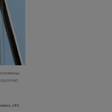
проложены
троплит.
новить 245