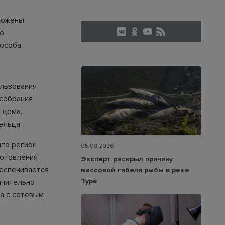
оложены
о
пособа
ользования
 собрания
 дома.
ельца.
что регион
05.08.2026
готовления
Эксперт раскрыл причину
беспечивается
массовой гибели рыбы в реке
Туре
ачительно
а с сетевым