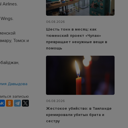
Airlines.
 Wings.
06.08.2026
Шесть тонн в месяц: как
менской
тюменский проект «Чулан»
амару, Томск и
превращает ненужные вещи в
помощь
рбайджан,
лия Давыдова
иться записью
06.08.2026
Жестокое убийство: в Таиланде
кремировали убитых брата и
сестру