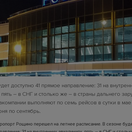
дет доступно 41 прямое направление: 31 на внутрен
 пять – в СНГ и столько же – в страны дальнего зар
акомпании выполняют по семь рейсов в сутки в мае
юня по сентябрь.
ропорт Рощино перешел на летнее расписание. В сезоне буд
равление: 31 на внутренних авиалиниях, пять – в СНГ и стольк