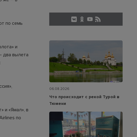
ют по семь
флота» и
— два вылета
с
ссия»,
06.08.2026
Что происходит с рекой Турой в
Тюмени
» и «Ямал», в
irlines по