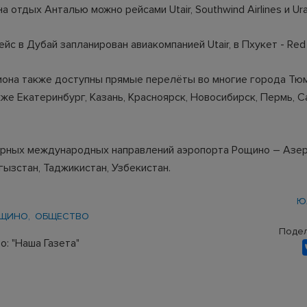
 отдых Анталью можно рейсами Utair, Southwind Airlines и Ural 
йс в Дубай запланирован авиакомпанией Utair, в Пхукет - Red
она также доступны прямые перелёты во многие города Тю
кже Екатеринбург, Казань, Красноярск, Новосибирск, Пермь, С
рных международных направлений аэропорта Рощино – Азе
гызстан, Таджикистан, Узбекистан.
Ю
ОЩИНО
ОБЩЕСТВО
Подел
: "Наша Газета"