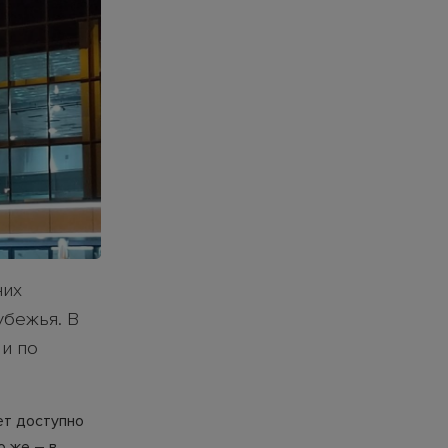
них
убежья. В
 и по
ет доступно
о же – в