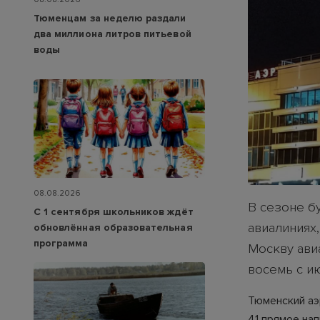
Тюменцам за неделю раздали
два миллиона литров питьевой
воды
08.08.2026
В сезоне бу
С 1 сентября школьников ждёт
авиалиниях,
обновлённая образовательная
программа
Москву ави
восемь с и
Тюменский аэ
41 прямое нап