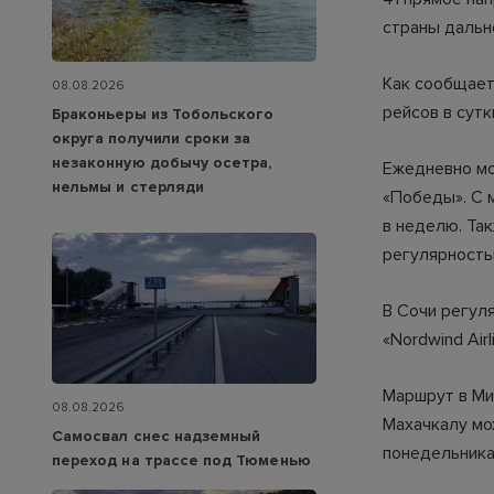
страны дальн
Как сообщает
08.08.2026
рейсов в сутк
Браконьеры из Тобольского
округа получили сроки за
незаконную добычу осетра,
Ежедневно мо
нельмы и стерляди
«Победы». С 
в неделю. Так
регулярность
В Сочи регуля
«Nordwind Air
Маршрут в Мин
08.08.2026
Махачкалу мож
Самосвал снес надземный
понедельника
переход на трассе под Тюменью