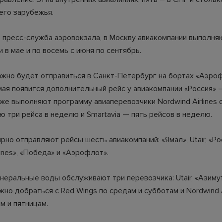
его зарубежья.
 пресс-служба аэровокзала, в Москву авиакомпании выполня
и в мае и по восемь с июня по сентябрь.
жно будет отправиться в Санкт-Петербург на бортах «Аэро
мая появится дополнительный рейс у авиакомпании «Россия» 
же выполняют программу авиаперевозчики Nordwind Airlines 
ю три рейса в неделю и Smartavia — пять рейсов в неделю.
рно отправляют рейсы шесть авиакомпаний: «Ямал», Utair, «Ро
lines», «Победа» и «Аэрофлот».
еральные воды обслуживают три перевозчика: Utair, «Азимут
но добраться с Red Wings по средам и субботам и Nordwind A
м и пятницам.