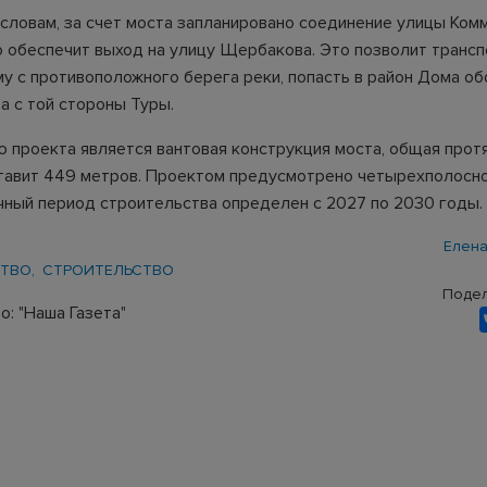
 словам, за счет моста запланировано соединение улицы Ком
то обеспечит выход на улицу Щербакова. Это позволит трансп
 с противоположного берега реки, попасть в район Дома об
а с той стороны Туры.
 проекта является вантовая конструкция моста, общая прот
тавит 449 метров. Проектом предусмотрено четырехполосно
ный период строительства определен с 2027 по 2030 годы.
Елена
ТВО
СТРОИТЕЛЬСТВО
Подел
: "Наша Газета"