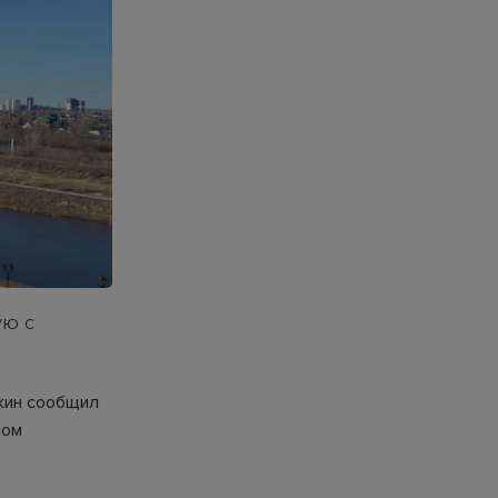
ую с
кин сообщил
ном