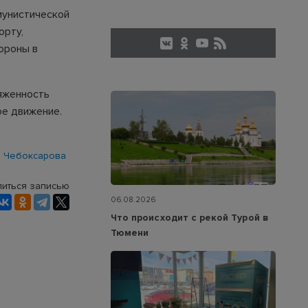
мунистической
орту,
ороны в
яженность
е движение.
 Чебоксарова
иться записью
06.08.2026
Что происходит с рекой Турой в
Тюмени