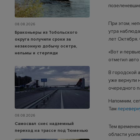
позеленевшие
При этом, не
08.08.2026
утра наблюдал
Браконьеры из Тобольского
лет Октября.
округа получили сроки за
незаконную добычу осетра,
«Вот и первы
нельмы и стерляди
отметил авто 
В городской 
уже вернули 
очередного п
Напомним, се
Там
переверн
08.08.2026
Самосвал снес надземный
Тем временем
переход на трассе под Тюменью
области усиле