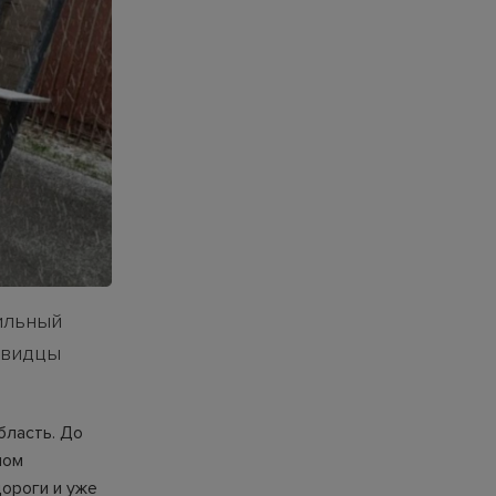
сильный
евидцы
бласть. До
ном
дороги и уже