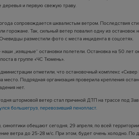
 деревья и первую свежую траву.
погода сопровождается шквалистым ветром. Последствия сти
и горожане. Так, сильный ветер повалил одну из остановок 
 Очевидцы разместили фото с места инцидента в соцсетях.
е наши „изящные“ остановки полетели. Остановка на 50 лет о
поста в группе «ЧС Тюмень».
администрации отметили, что остановочный комплекс «Сквер
на место. Подрядная организация проверила крепления остан
адения нет.
годня штормовой ветер стал причиной ДТП на трассе под За
улся большегруз, перевозивший пенопласт.
, синоптики обещают сегодня, 29 апреля, по всей территори
ние ветра до 25-28 м/с. При этом, будет очень холодно. По 