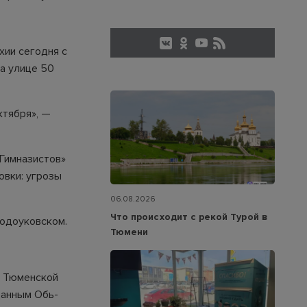
хии сегодня с
на улице 50
ктября», —
 Гимназистов»
овки: угрозы
06.08.2026
Что происходит с рекой Турой в
водоуковском.
Тюмени
и Тюменской
данным Обь-