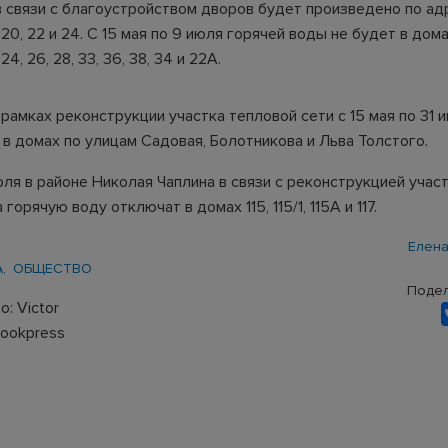
 связи с благоустройством дворов будет произведено по ад
 20, 22 и 24. С 15 мая по 9 июля горячей воды не будет в дом
24, 26, 28, 33, 36, 38, 34 и 22А.
 рамках реконструкции участка тепловой сети с 15 мая по 31
 в домах по улицам Садовая, Болотникова и Льва Толстого.
юля в районе Николая Чаплина в связи с реконструкцией учас
горячую воду отключат в домах 115, 115/1, 115А и 117.
Елена
А
ОБЩЕСТВО
Подел
: Victor
llookpress