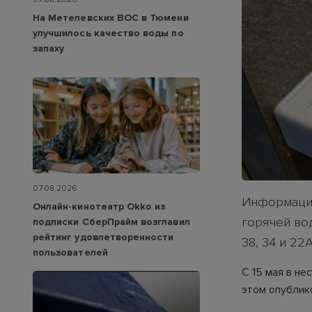
На Метелевских ВОС в Тюмени
улучшилось качество воды по
запаху
07.08.2026
Информация
Онлайн-кинотеатр Okko из
горячей вод
подписки СберПрайм возглавил
рейтинг удовлетворенности
38, 34 и 22А
пользователей
С 15 мая в н
этом опублик