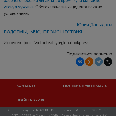
рабочего поселка Винзили, во время купания также
утонул мужчина.
Обстоятельства инцидента пока не
установлены.
Юлия Давыдова
ВОДОЕМЫ
МЧС
ПРОИСШЕСТВИЯ
Источник фото: Victor Lisitsyn/globallookpress
Поделиться записью
КОНТАКТЫ
ПОЛЕЗНЫЕ МАТЕРИАЛЫ
ПРАЙС NG72.RU
Сетевое издание NG72.RU. Регистрационный номер СМИ: ЭЛ №
ФС 77 — 76393 от 2 августа 2019 г. Выдан Федеральной службой