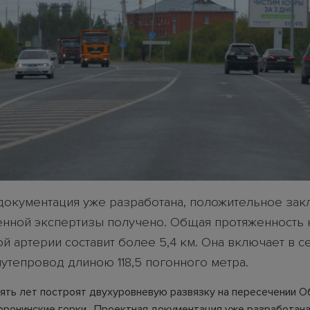
документация уже разработана, положительное за
енной экспертизы получено. Общая протяженность 
й артерии составит более 5,4 км. Она включает в с
путепровод длиною 118,5 погонного метра.
пять лет построят двухуровневую развязку на пересечении О
оронинские горки. Проектная документация уже разработана