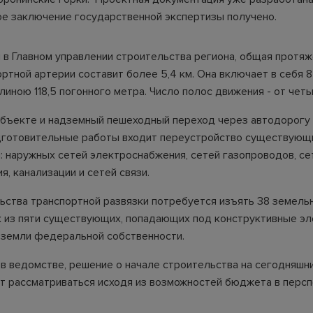
е заключение государственной экспертизы получено.
 в Главном управлении строительства региона, общая протя
ртной артерии составит более 5,4 км. Она включает в себя 8
иною 118,5 погонного метра. Число полос движения - от чет
объекте и надземный пешеходный переход через автодорогу
дготовительные работы входит переустройство существующ
: наружных сетей электроснабжения, сетей газопроводов, се
, канализации и сетей связи.
ьства транспортной развязки потребуется изъять 38 земельн
 из пяти существующих, попадающих под конструктивные эл
 земли федеральной собственности.
 в ведомстве, решение о начале строительства на сегодняшн
ет рассматриваться исходя из возможностей бюджета в перс