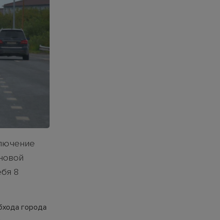
ключение
новой
ебя 8
бхода города
,