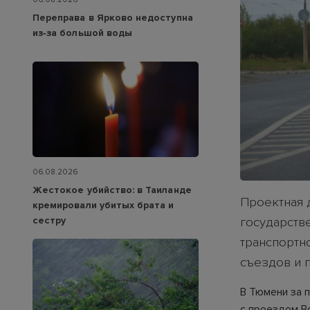
Переправа в Ярково недоступна
из‑за большой воды
06.08.2026
Жестокое убийство: в Таиланде
Проектная 
кремировали убитых брата и
сестру
государств
транспортно
съездов и 
В Тюмени за 
с проездом В