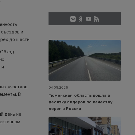
женность
 съездов и
ырех до шести.
 Обход
их
ти
ых участков,
04.08.2026
ементы. В
Тюменская область вошла в
десятку лидеров по качеству
дорог в России
ий день не
пективном