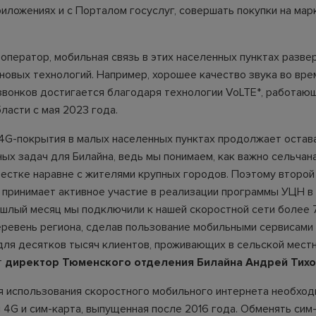
риложениях и с Порталом госуслуг, совершать покупки на мар
оператор, мобильная связь в этих населенных пунктах разве
новых технологий. Например, хорошее качество звука во вре
вонков достигается благодаря технологии VoLTE*, работаю
ласти с мая 2023 года.
4G-покрытия в малых населенных пунктах продолжает остав
ных задач для Билайна, ведь мы понимаем, как важно сельчан
естке наравне с жителями крупных городов. Поэтому второй
 принимает активное участие в реализации программы УЦН в 
ошлый месяц мы подключили к нашей скоростной сети более
еревень региона, сделав пользование мобильными сервисами
ля десятков тысяч клиентов, проживающих в сельской местн
т
директор
Тюменского отделения Билайна Андрей Тих
я использования скоростного мобильного интернета необхо
 4G и сим-карта, выпущенная после 2016 года. Обменять сим-