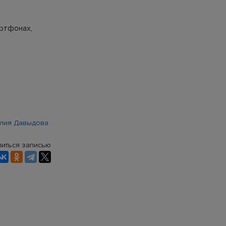
артфонах,
лия Давыдова
иться записью