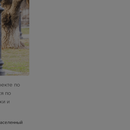
оекте по
ся по
ки и
населенный