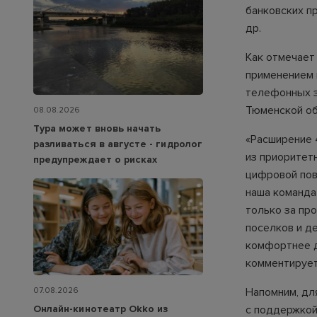
банковских п
др.
Как отмечает 
применением 
телефонных з
Тюменской об
08.08.2026
Тура может вновь начать
«Расширение 
разливаться в августе - гидролог
из приоритет
предупреждает о рисках
цифровой пов
наша команда
только за пр
поселков и д
комфортнее д
комментируе
Напомним, дл
07.08.2026
Онлайн-кинотеатр Okko из
с поддержкой