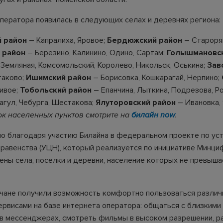
оператора появилась в следующих селах и деревнях региона:
 район
– Капралиха, Яровое;
Бердюжский район
– Староря
 район
– Березино, Калинино, Одино, Сартам;
Голышмановск
 Земляная, Комсомольский, Королево, Никольск, Оськина;
Зав
аково;
Ишимский район
– Борисовка, Кошкарагай, Нерпино;
ивое;
Тобольский район
– Епанчина, Лыткина, Подрезова, Р
агул, Чебурга, Шестакова;
Ялуторовский район
– Ивановка, 
к населенных пунктов смотрите на
билайн
now
.
о благодаря участию Билайна в федеральном проекте по ус
равенства (УЦН), который реализуется по инициативе Минци
ены села, поселки и деревни, население которых не превыш
чане получили возможность комфортно пользоваться разли
рвисами на базе интернета оператора: общаться с близкими
 в мессенджерах, смотреть фильмы в высоком разрешении, р