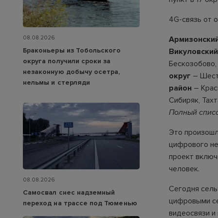
4G-связь от 
08.08.2026
Армизонский
Браконьеры из Тобольского
Викуловский
округа получили сроки за
Бескозобово,
незаконную добычу осетра,
округ
– Шест
нельмы и стерляди
район
– Крас
Сибиряк, Тахт
Полный списо
Это произошл
цифрового не
проект включ
человек.
08.08.2026
Сегодня сель
Самосвал снес надземный
цифровыми се
переход на трассе под Тюменью
видеосвязи и