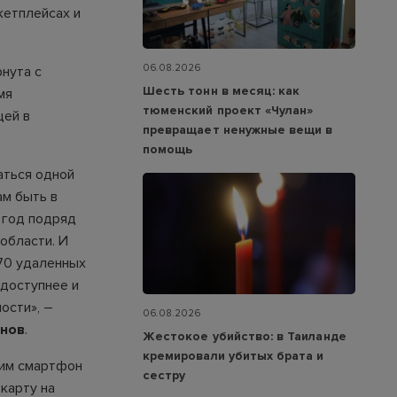
кетплейсах и
06.08.2026
рнута с
Шесть тонн в месяц: как
мя
тюменский проект «Чулан»
щей в
превращает ненужные вещи в
помощь
аться одной
ам быть в
 год подряд
области. И
 70 удаленных
 доступнее и
ости», –
06.08.2026
онов
.
Жестокое убийство: в Таиланде
кремировали убитых брата и
дим смартфон
сестру
карту на