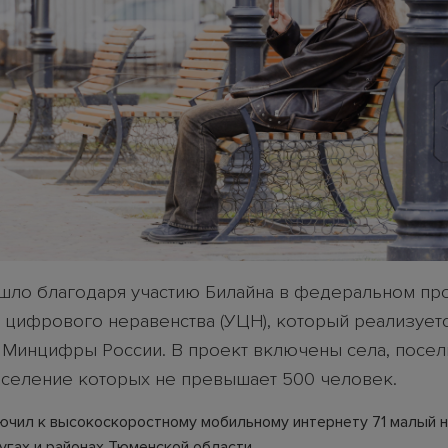
шло благодаря участию Билайна в федеральном пр
 цифрового неравенства (УЦН), который реализует
 Минцифры России. В проект включены села, посел
аселение которых не превышает 500 человек.
ючил к высокоскоростному мобильному интернету 71 малый 
ругах и районах Тюменской области.