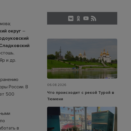
мова;
ий округ
–
одоуковский
Сладковский
остошь,
Яр и др.
транению
06.08.2026
фры России. В
Что происходит с рекой Турой в
ает 500
Тюмени
чными
 по
аботать в