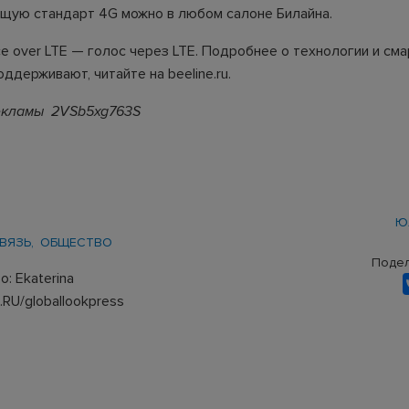
ую стандарт 4G можно в любом салоне Билайна.
e over LTE — голос через LTE. Подробнее о технологии и см
ддерживают, читайте на beeline.ru.
рекламы 2VSb5xg763S
Ю
ВЯЗЬ
ОБЩЕСТВО
Подел
: Ekaterina
RU/globallookpress