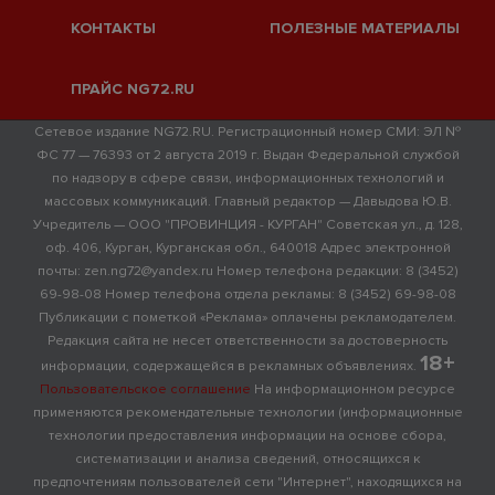
КОНТАКТЫ
ПОЛЕЗНЫЕ МАТЕРИАЛЫ
ПРАЙС NG72.RU
Сетевое издание NG72.RU. Регистрационный номер СМИ: ЭЛ №
ФС 77 — 76393 от 2 августа 2019 г. Выдан Федеральной службой
по надзору в сфере связи, информационных технологий и
массовых коммуникаций. Главный редактор — Давыдова Ю.В.
Учредитель — ООО "ПРОВИНЦИЯ - КУРГАН" Советская ул., д. 128,
оф. 406, Курган, Курганская обл., 640018 Адрес электронной
почты: zen.ng72@yandex.ru Номер телефона редакции: 8 (3452)
69-98-08 Номер телефона отдела рекламы: 8 (3452) 69-98-08
Публикации с пометкой «Реклама» оплачены рекламодателем.
Редакция сайта не несет ответственности за достоверность
18+
информации, содержащейся в рекламных объявлениях.
Пользовательское соглашение
На информационном ресурсе
применяются рекомендательные технологии (информационные
технологии предоставления информации на основе сбора,
систематизации и анализа сведений, относящихся к
предпочтениям пользователей сети "Интернет", находящихся на