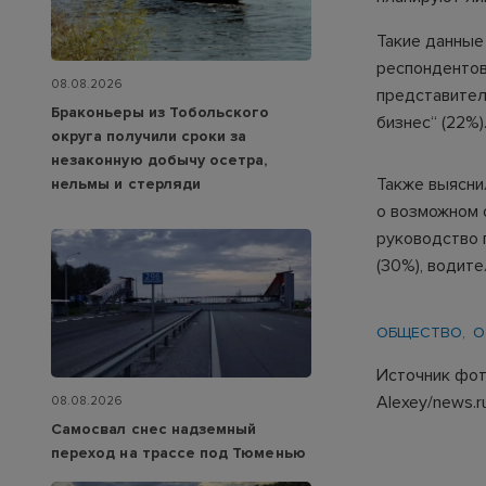
Такие данные 
респондентов
08.08.2026
представител
Браконьеры из Тобольского
бизнес“ (22%)
округа получили сроки за
незаконную добычу осетра,
Также выясни
нельмы и стерляди
о возможном 
руководство п
(30%), водите
ОБЩЕСТВО
О
Источник фото
Alexey/news.r
08.08.2026
Самосвал снес надземный
переход на трассе под Тюменью