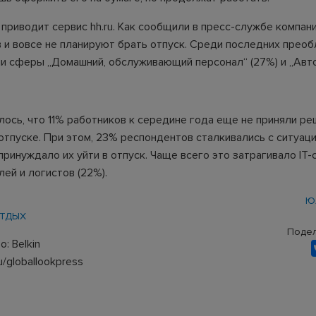
приводит сервис hh.ru. Как сообщили в пресс-службе компан
 и вовсе не планируют брать отпуск. Среди последних прео
и сферы „Домашний, обслуживающий персонал“ (27%) и „Ав
.
лось, что 11% работников к середине года еще не приняли р
отпуске. При этом, 23% респондентов сталкивались с ситуаци
ринуждало их уйти в отпуск. Чаще всего это затрагивало IT
лей и логистов (22%).
Ю
ТДЫХ
Подел
: Belkin
u/globallookpress