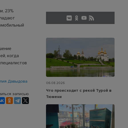
ии, 23%
бладают
томобильный
ешение
ей, когда
-специалистов
лия Давыдова
06.08.2026
Что происходит с рекой Турой в
иться записью
Тюмени