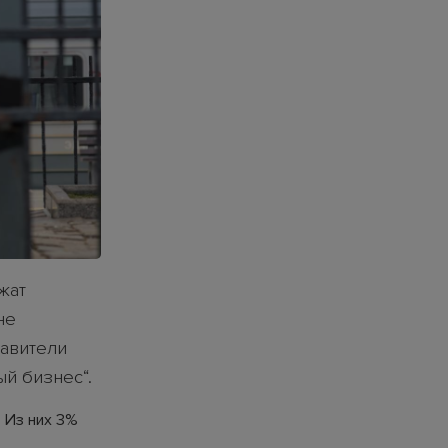
жат
не
тавители
й бизнес“.
 Из них 3%