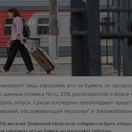
планируют лишь оформить его на бумаге, но продол
о данным сервиса hh.ru, 23% респондентов и вовсе 
брать отпуск. Среди последних преобладают предс
ашний, обслуживающий персонал“ и "Автомобильны
26% жителей Тюменской области не собираются брать отпуск.
шь оформить его на бумаге, но продолжат работать.