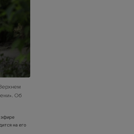
 Верхнем
ени». Об
В эфире
дится на его