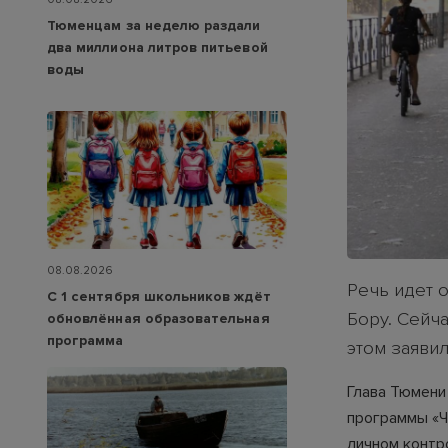
Тюменцам за неделю раздали
два миллиона литров питьевой
воды
08.08.2026
Речь идет 
С 1 сентября школьников ждёт
Бору. Сейч
обновлённая образовательная
программа
этом заяви
Глава Тюмени
программы «Ч
личном контр