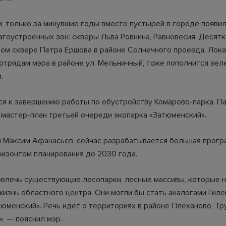
м, только за минувшие годы вместо пустырей в городе появи
агоустроенных зон: скверы Льва Ровнина, Равновесия. Десят
вом сквере Петра Ершова в районе Солнечного проезда. Лока
отрядам мэра в районе ул. Мельничный, тоже пополнится зе
.
ся к завершению работы по обустройству Комарово-парка. П
мастер-план третьей очереди экопарка «Затюменский».
л Максим Афанасьев, сейчас разрабатывается большая прогр
ризонтом планирования до 2030 года.
овлечь существующие лесопарки, лесные массивы, которые н
жизнь областного центра. Они могли бы стать аналогами Гиле
тюменский». Речь идет о территориях в районе Плеханово, Тр
, — пояснил мэр.