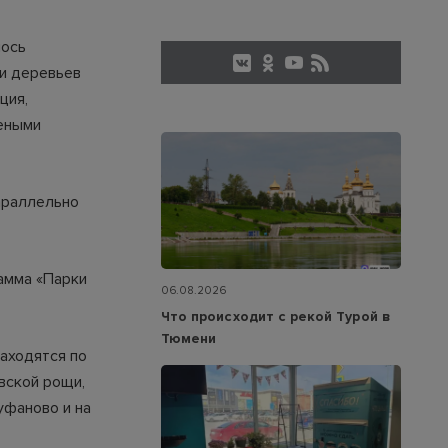
лось
ки деревьев
ция,
леными
араллельно
амма «Парки
06.08.2026
Что происходит с рекой Турой в
Тюмени
аходятся по
вской рощи,
уфаново и на