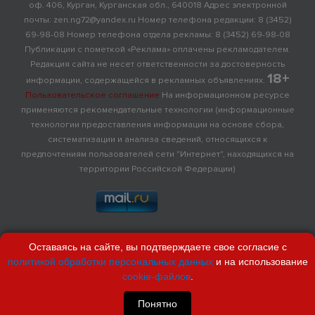
оф. 406, Курган, Курганская обл., 640018 Адрес электронной
почты: zen.ng72@yandex.ru Номер телефона редакции: 8 (3452)
69-98-08 Номер телефона отдела рекламы: 8 (3452) 69-98-08
Публикации с пометкой «Реклама» оплачены рекламодателем.
Редакция сайта не несет ответственности за достоверность
18+
информации, содержащейся в рекламных объявлениях.
Пользовательское соглашение
На информационном ресурсе
применяются рекомендательные технологии (информационные
технологии предоставления информации на основе сбора,
систематизации и анализа сведений, относящихся к
предпочтениям пользователей сети "Интернет", находящихся на
территории Российской Федерации)
Оставаясь на сайте, вы подтверждаете свое согласие с
политикой обработки персональных данных
и на использование
cookie-файлов
.
Понятно