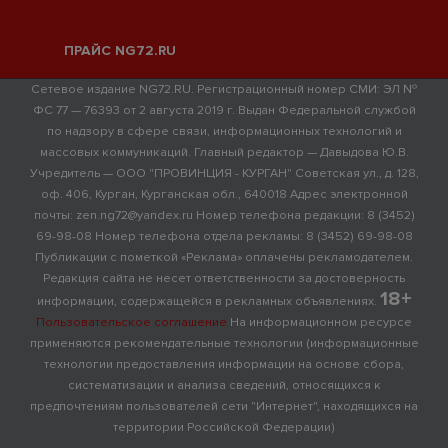
ПРАЙС NG72.RU
Сетевое издание NG72.RU. Регистрационный номер СМИ: ЭЛ №
ФС 77 — 76393 от 2 августа 2019 г. Выдан Федеральной службой
по надзору в сфере связи, информационных технологий и
массовых коммуникаций. Главный редактор — Давыдова Ю.В.
Учредитель — ООО "ПРОВИНЦИЯ - КУРГАН" Советская ул., д. 128,
оф. 406, Курган, Курганская обл., 640018 Адрес электронной
почты: zen.ng72@yandex.ru Номер телефона редакции: 8 (3452)
69-98-08 Номер телефона отдела рекламы: 8 (3452) 69-98-08
Публикации с пометкой «Реклама» оплачены рекламодателем.
Редакция сайта не несет ответственности за достоверность
18+
информации, содержащейся в рекламных объявлениях.
Пользовательское соглашение
На информационном ресурсе
применяются рекомендательные технологии (информационные
технологии предоставления информации на основе сбора,
систематизации и анализа сведений, относящихся к
предпочтениям пользователей сети "Интернет", находящихся на
территории Российской Федерации)