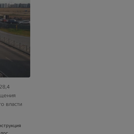
28,4
ещения
го власти
нструкция
лос.