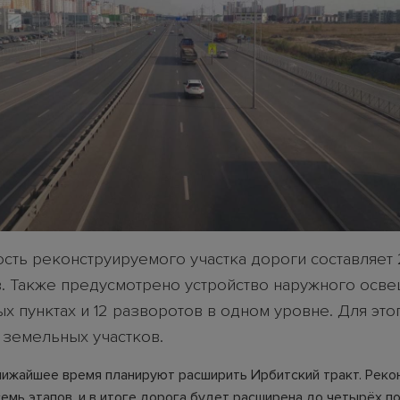
сть реконструируемого участка дороги составляет 
. Также предусмотрено устройство наружного осв
х пунктах и 12 разворотов в одном уровне. Для это
 земельных участков.
лижайшее время планируют расширить Ирбитский тракт. Реко
емь этапов, и в итоге дорога будет расширена до четырёх по