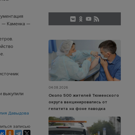
кументация
ь — Каменка —
етров.
ойство
е.
 источник
04.08.2026
и выкупили
Около 500 жителей Тюменского
округа вакцинировались от
гепатита на фоне паводка
лия Давыдова
иться записью