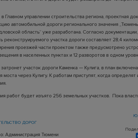
 в Главном управлении строительства региона, проектная до
кцию автомобильной дороги регионального значения „Тюмен
дловской область“ уже разработана. Согласно документации,
ь реконструируемого участка дороги составляет 28,4 килом
рения проезжей части проектом также предусмотрено устр
вещения в населенных пунктах и 12 разворотов в одном уровн
 затронет участок дороги Каменка — Кулига, в план включена
 моста через Кулигу. К работам приступят, когда определят
ия.
ия работ будет изъято 256 земельных участков. Пока власт
Ю
ТЕЛЬСТВО ДОРОГ
Подел
о: Администрация Тюмени