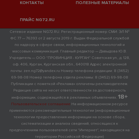
КОНТАКТЫ
ПОЛЕЗНЫЕ МАТЕРИАЛЫ
ПРАЙС NG72.RU
Сетевое издание NG72.RU. Регистрационный номер СМИ: ЭЛ №
ФС 77 — 76393 от 2 августа 2019 г. Выдан Федеральной службой
по надзору в сфере связи, информационных технологий и
массовых коммуникаций. Главный редактор — Давыдова Ю.В.
Учредитель — ООО "ПРОВИНЦИЯ - КУРГАН" Советская ул., д. 128,
оф. 406, Курган, Курганская обл., 640018 Адрес электронной
почты: zen.ng72@yandex.ru Номер телефона редакции: 8 (3452)
69-98-08 Номер телефона отдела рекламы: 8 (3452) 69-98-08
Публикации с пометкой «Реклама» оплачены рекламодателем.
Редакция сайта не несет ответственности за достоверность
18+
информации, содержащейся в рекламных объявлениях.
Пользовательское соглашение
На информационном ресурсе
применяются рекомендательные технологии (информационные
технологии предоставления информации на основе сбора,
систематизации и анализа сведений, относящихся к
предпочтениям пользователей сети "Интернет", находящихся на
территории Российской Федерации)