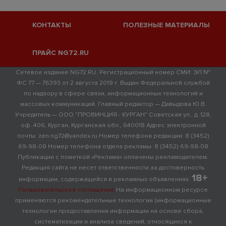
КОНТАКТЫ
ПОЛЕЗНЫЕ МАТЕРИАЛЫ
ПРАЙС NG72.RU
Сетевое издание NG72.RU. Регистрационный номер СМИ: ЭЛ №
ФС 77 — 76393 от 2 августа 2019 г. Выдан Федеральной службой
по надзору в сфере связи, информационных технологий и
массовых коммуникаций. Главный редактор — Давыдова Ю.В.
Учредитель — ООО "ПРОВИНЦИЯ - КУРГАН" Советская ул., д. 128,
оф. 406, Курган, Курганская обл., 640018 Адрес электронной
почты: zen.ng72@yandex.ru Номер телефона редакции: 8 (3452)
69-98-08 Номер телефона отдела рекламы: 8 (3452) 69-98-08
Публикации с пометкой «Реклама» оплачены рекламодателем.
Редакция сайта не несет ответственности за достоверность
18+
информации, содержащейся в рекламных объявлениях.
Пользовательское соглашение
На информационном ресурсе
применяются рекомендательные технологии (информационные
технологии предоставления информации на основе сбора,
систематизации и анализа сведений, относящихся к