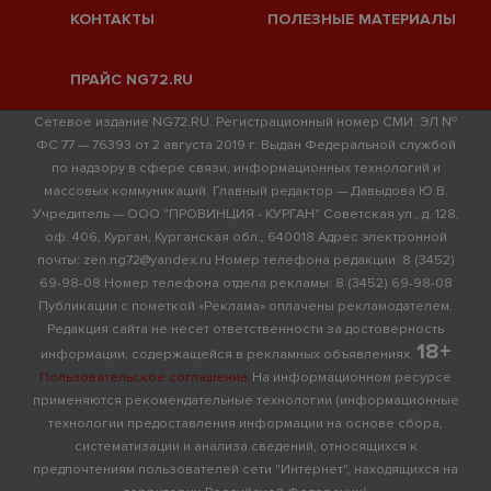
КОНТАКТЫ
ПОЛЕЗНЫЕ МАТЕРИАЛЫ
ПРАЙС NG72.RU
Сетевое издание NG72.RU. Регистрационный номер СМИ: ЭЛ №
ФС 77 — 76393 от 2 августа 2019 г. Выдан Федеральной службой
по надзору в сфере связи, информационных технологий и
массовых коммуникаций. Главный редактор — Давыдова Ю.В.
Учредитель — ООО "ПРОВИНЦИЯ - КУРГАН" Советская ул., д. 128,
оф. 406, Курган, Курганская обл., 640018 Адрес электронной
почты: zen.ng72@yandex.ru Номер телефона редакции: 8 (3452)
69-98-08 Номер телефона отдела рекламы: 8 (3452) 69-98-08
Публикации с пометкой «Реклама» оплачены рекламодателем.
Редакция сайта не несет ответственности за достоверность
18+
информации, содержащейся в рекламных объявлениях.
Пользовательское соглашение
На информационном ресурсе
применяются рекомендательные технологии (информационные
технологии предоставления информации на основе сбора,
систематизации и анализа сведений, относящихся к
предпочтениям пользователей сети "Интернет", находящихся на